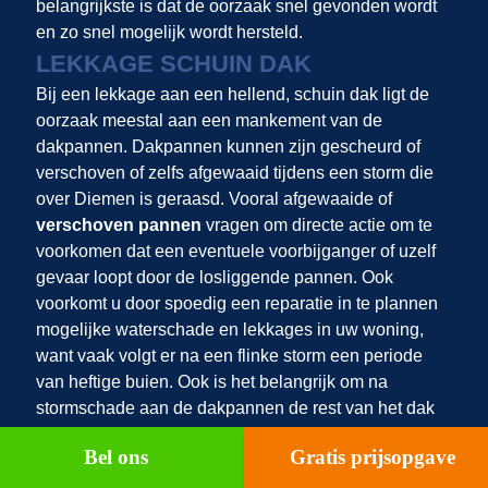
belangrijkste is dat de oorzaak snel gevonden wordt
en zo snel mogelijk wordt hersteld.
LEKKAGE SCHUIN DAK
Bij een lekkage aan een hellend, schuin dak ligt de
oorzaak meestal aan een mankement van de
dakpannen. Dakpannen kunnen zijn gescheurd of
verschoven of zelfs afgewaaid tijdens een storm die
over Diemen is geraasd. Vooral afgewaaide of
verschoven pannen
vragen om directe actie om te
voorkomen dat een eventuele voorbijganger of uzelf
gevaar loopt door de losliggende pannen. Ook
voorkomt u door spoedig een reparatie in te plannen
mogelijke waterschade en lekkages in uw woning,
want vaak volgt er na een flinke storm een periode
van heftige buien. Ook is het belangrijk om na
stormschade aan de dakpannen de rest van het dak
ook te laten inspecteren door een dakspecialist. Het is
Bel ons
Gratis prijsopgave
goed mogelijk dat er meer dakpannen zijn
verschoven of loszitten, dan zo op het eerste oog